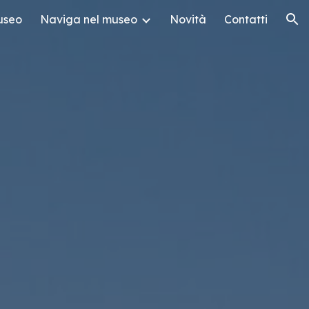
useo
Naviga nel museo
Novità
Contatti
ion