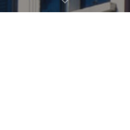
[IT] Passione, curiosità, storia e ricerca so
a Gianni Gini di collezionare negli anni oltre
accuratamente esposti nel museo, vi faranno 
esploratori.
Vieni a scoprire il Museo degli Strumenti de
delle antiche rotte marittime. Un'esperienza
appassionati, dove ogni strumento racconta
aspetta!
Vieni a scoprire