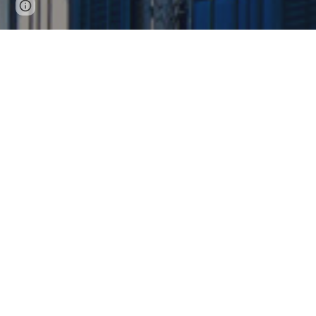
Page
Google Sites
Report abuse
updated