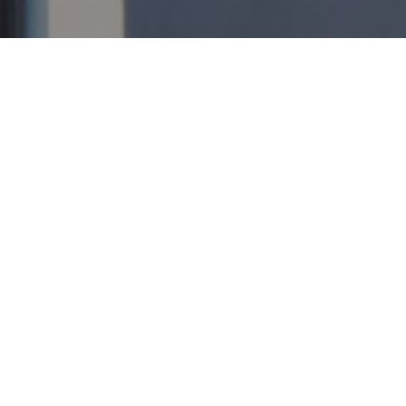
no i punti cardinali che hanno permesso
 600 oggetti nautici. Gli strumenti,
scoprire i viaggi dei più grandi
lla Navigazione per
scoprire i segreti
 unica per grandi e piccoli
 un'avventura. La storia del mare ti
 il museo!